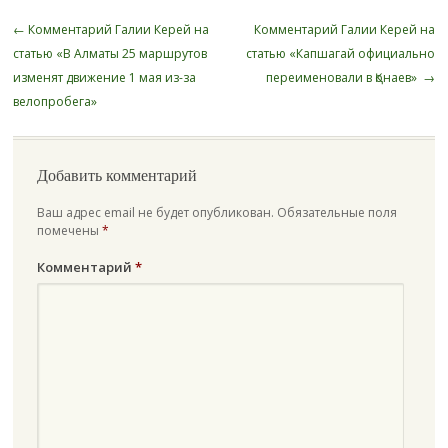
Навигация записи
←
Комментарий Галии Керей на
Комментарий Галии Керей на
статью «В Алматы 25 маршрутов
статью «Капшагай официально
изменят движение 1 мая из-за
переименовали в Қонаев»
→
велопробега»
Добавить комментарий
Ваш адрес email не будет опубликован.
Обязательные поля
помечены
*
Комментарий
*