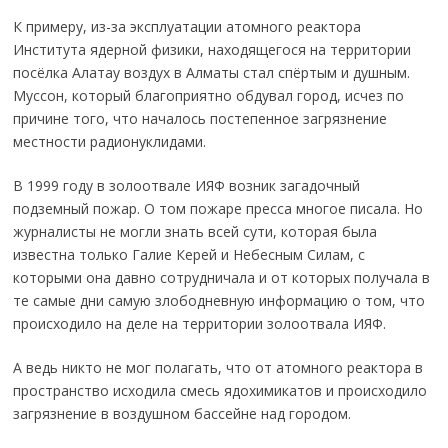
К примеру, из-за эксплуатации атомного реактора
Института ядерной физики, находящегося на территории
посёлка Алатау воздух в Алматы стал спёртым и душным.
Муссон, который благоприятно обдувал город, исчез по
причине того, что началось постепенное загрязнение
местности радионуклидами.
В 1999 году в золоотвале ИЯФ возник загадочный
подземный пожар. О том пожаре пресса многое писала. Но
журналисты не могли знать всей сути, которая была
известна только Галие Керей и Небесным Силам, с
которыми она давно сотрудничала и от которых получала в
те самые дни самую злободневную информацию о том, что
происходило на деле на территории золоотвала ИЯФ.
А ведь никто не мог полагать, что от атомного реактора в
пространство исходила смесь ядохимикатов и происходило
загрязнение в воздушном бассейне над городом.