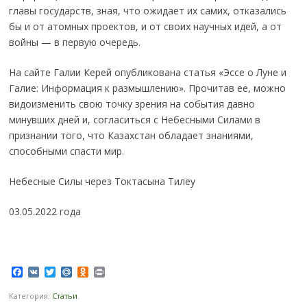
главы государств, зная, что ожидает их самих, отказались
бы и от атомных проектов, и от своих научных идей, а от
войны — в первую очередь.
На сайте Галии Керей опубликована статья «Эссе о Луне и
Галие: Информация к размышлению». Прочитав ее, можно
видоизменить свою точку зрения на события давно
минувших дней и, согласиться с Небесными Силами в
признании того, что Казахстан обладает знаниями,
способными спасти мир.
Небесные Силы через Токтасына Тилеу
03.05.2022 года
Facebook
VK
Twitter
Mail.Ru
Odnoklassniki
Print
Категория:
Статьи
.