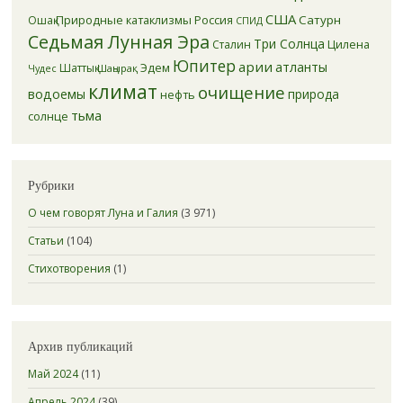
США
Природные катаклизмы
Россия
Сатурн
Ошақ
СПИД
Седьмая Лунная Эра
Три Солнца
Цилена
Сталин
Юпитер
арии
атланты
Эдем
Шаттық
Шаңырақ
Чудес
климат
очищение
водоемы
природа
нефть
тьма
солнце
Рубрики
О чем говорят Луна и Галия
(3 971)
Статьи
(104)
Стихотворения
(1)
Архив публикаций
Май 2024
(11)
Апрель 2024
(39)