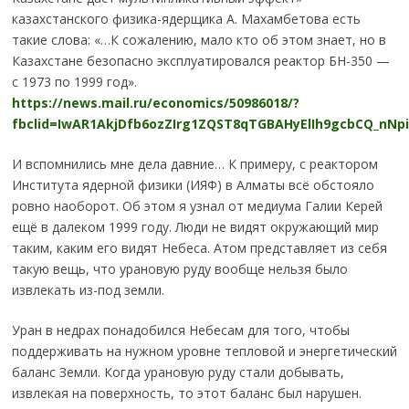
казахстанского физика-ядерщика А. Махамбетова есть
такие слова: «…К сожалению, мало кто об этом знает, но в
Казахстане безопасно эксплуатировался реактор БН-350 —
с 1973 по 1999 год».
https://news.mail.ru/economics/50986018/?
fbclid=IwAR1AkjDfb6ozZIrg1ZQST8qTGBAHyElIh9gcbCQ_nNpi
И вспомнились мне дела давние… К примеру, с реактором
Института ядерной физики (ИЯФ) в Алматы всё обстояло
ровно наоборот. Об этом я узнал от медиума Галии Керей
ещё в далеком 1999 году. Люди не видят окружающий мир
таким, каким его видят Небеса. Атом представляет из себя
такую вещь, что урановую руду вообще нельзя было
извлекать из-под земли.
Уран в недрах понадобился Небесам для того, чтобы
поддерживать на нужном уровне тепловой и энергетический
баланс Земли. Когда урановую руду стали добывать,
извлекая на поверхность, то этот баланс был нарушен.