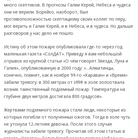
много скептиков. В прогнозы Галии Керей, Небеса и чудеса
они не верили. Борейко, наоборот, был
противоположностью скептицизму своих коллег по перу,
мог верить и Галие Керей, и в Небеса, и в чудеса. Но дальше
разговоров у нас дело не пошло.
Истину об этом пожаре опубликовала где-то через год
маленькая газета «СолДАТ». Приведу я вам небольшой
отрывок из крупной статьи «О чём говорят Звезда, Луна и
Галия», опубликованную в 2000 году: «…Алматинцы,
конечно, помнят, как в ноябре 99-го «Караван» и «Время»
забили тревогу: в 300 метрах от ИЯФ в золе золоотвала
возник таинственный подземный пожар. Температура на
глубине двух метров достигала 800 градусов».
Жертвами подземного пожара стали люди, некоторые из
которых погибли от полученных ожогов. Тогда в золе чуть
не утонула 12-летняя девочка. После этого случая
журналисты забили тревогу. Прочитав об этом статью в