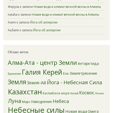
Феруза
к записи
Новая вода и климат вечной весны в Алматы
natalia
к записи
Новая вода и климат вечной весны в Алматы
Asem
к записи
Йога об аллергии
Ақбөпе
к записи
Йога об аллергии
Облако меток
Алма-Ата - центр Земли
Антарктида
Галия Керей
Землетрясение
Есік
Бразилия
Земля
Йога - Небесная Сила
Земля-Ай
Казахстан
Космос
Каспийское море
Китай
Ленин
Луна
Небеса
Наводнение
Марс
Небесные силы
Новая вода
Омега