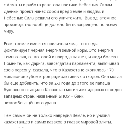
с Алматы и работа реактора претили Небесным Силам.
Данный проект нанёс собой вред Земле и людям, и
Небесные Силы решили его уничтожить. Вывод: атомное
производство вообще должно быть запрещено по всему
миру.
Если в земле имеется приличная яма, то оттуда
фонтанирует чёрная энергия земной коры. Это энергия
темных сил, от которой и природа чахнет, и люди болеют.
Помните, как Дарига, завсегдатай парламента, выпячивая
свою персону, сказала, что в Казахстане скопилось 170
миллионов кубометров радиоактивных отходов. Она могла
бы ещё добавить, что за 2-3 года до этого её папаша
буквально втащил в Казахстан могильник ядерных отходов
западных стран, названный БНОУ – банк
низкообогащённого урана.
Тем самым он не только навредил Земле, но и унизил
казахстанцев и самих казахов в глазах мировой элиты,