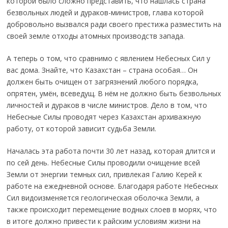
которой было сложно представить, что нашлась страна
безвольных людей и дураков-министров, глава которой
добровольно вызвался ради своего престижа разместить на
своей земле отходы атомных производств запада.
А теперь о том, что сравнимо с явлением Небесных Сил у
вас дома. Знайте, что Казахстан – страна особая… Он
должен быть очищен от загрязнений любого порядка,
опрятен, умён, всеведущ. В нём не должно быть безвольных
личностей и дураков в числе министров. Дело в том, что
Небесные Силы проводят через Казахстан архиважную
работу, от которой зависит судьба Земли.
Началась эта работа почти 30 лет назад, которая длится и
по сей день. Небесные Силы проводили очищение всей
Земли от энергии темных сил, привлекая Галию Керей к
работе на ежедневной основе. Благодаря работе Небесных
Сил видоизменяется геологическая оболочка Земли, а
также происходит перемещение водных слоев в морях, что
в итоге должно привести к райским условиям жизни на