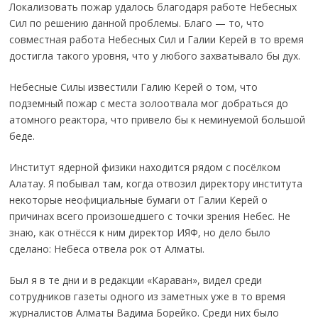
Локализовать пожар удалось благодаря работе Небесных
Сил по решению данной проблемы. Благо — то, что
совместная работа Небесных Сил и Галии Керей в то время
достигла такого уровня, что у любого захватывало бы дух.
Небесные Силы известили Галию Керей о том, что
подземный пожар с места золоотвала мог добраться до
атомного реактора, что привело бы к неминуемой большой
беде.
Институт ядерной физики находится рядом с посёлком
Алатау. Я побывал там, когда отвозил директору института
некоторые неофициальные бумаги от Галии Керей о
причинах всего произошедшего с точки зрения Небес. Не
знаю, как отнёсся к ним директор ИЯФ, но дело было
сделано: Небеса отвела рок от Алматы.
Был я в те дни и в редакции «Караван», видел среди
сотрудников газеты одного из заметных уже в то время
журналистов Алматы Вадима Борейко. Среди них было