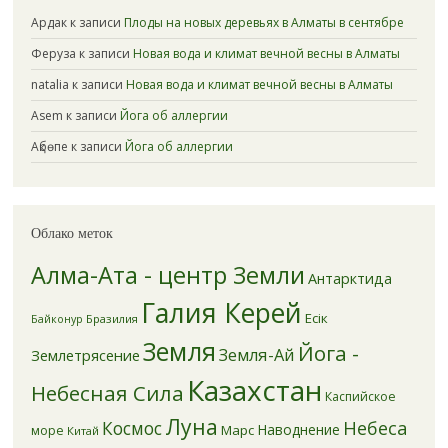
Ардак
к записи
Плоды на новых деревьях в Алматы в сентябре
Феруза
к записи
Новая вода и климат вечной весны в Алматы
natalia
к записи
Новая вода и климат вечной весны в Алматы
Asem
к записи
Йога об аллергии
Ақбөпе
к записи
Йога об аллергии
Облако меток
Алма-Ата - центр Земли
Антарктида
Галия Керей
Есік
Бразилия
Байконур
Земля
Йога -
Земля-Ай
Землетрясение
Казахстан
Небесная Сила
Каспийское
Луна
Небеса
Космос
Наводнение
Марс
море
Китай