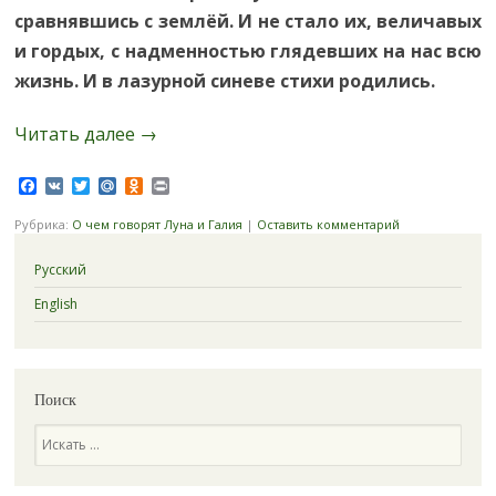
сравнявшись с землёй. И не стало их, величавых
и гордых, с надменностью глядевших на нас всю
жизнь. И в лазурной синеве стихи родились.
Читать далее
→
Facebook
VK
Twitter
Mail.Ru
Odnoklassniki
Print
Рубрика:
О чем говорят Луна и Галия
|
Оставить комментарий
Русский
English
Поиск
Поиск