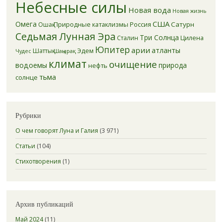
Небесные силы
Новая вода
Новая жизнь
США
Омега
Природные катаклизмы
Россия
Сатурн
Ошақ
Седьмая Лунная Эра
Три Солнца
Цилена
Сталин
Юпитер
арии
атланты
Эдем
Шаттық
Шаңырақ
Чудес
климат
очищение
водоемы
природа
нефть
тьма
солнце
Рубрики
О чем говорят Луна и Галия
(3 971)
Статьи
(104)
Стихотворения
(1)
Архив публикаций
Май 2024
(11)