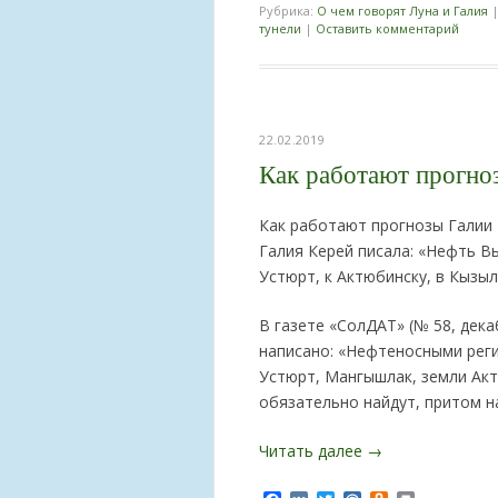
Рубрика:
О чем говорят Луна и Галия
тунели
|
Оставить комментарий
22.02.2019
Как работают прогно
Как работают прогнозы Галии 
Галия Керей писала: «Нефть 
Устюрт, к Актюбинску, в Кызы
В газете «СолДАТ» (№ 58, дека
написано: «Нефтеносными реги
Устюрт, Мангышлак, земли Ак
обязательно найдут, притом н
Читать далее
→