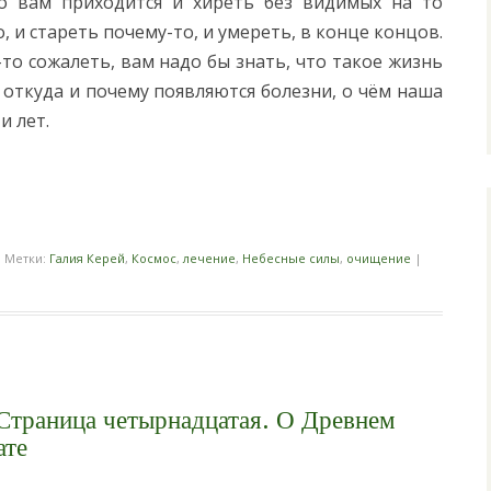
то вам приходится и хиреть без видимых на то
, и стареть почему-то, и умереть, в конце концов.
то сожалеть, вам надо бы знать, что такое жизнь
, откуда и почему появляются болезни, о чём наша
и лет.
i
|
Метки:
Галия Керей
,
Космос
,
лечение
,
Небесные силы
,
очищение
|
 Страница четырнадцатая. О Древнем
ате