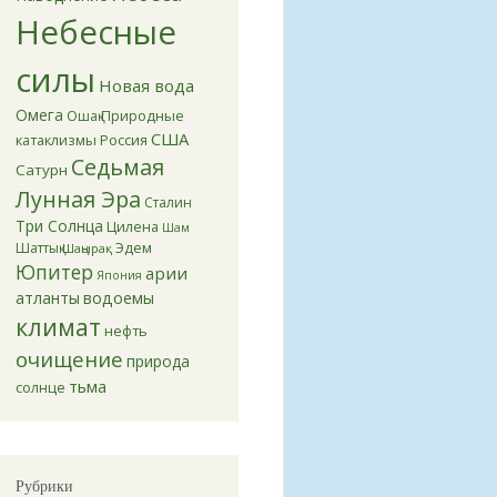
Небесные
силы
Новая вода
Омега
Природные
Ошақ
США
катаклизмы
Россия
Седьмая
Сатурн
Лунная Эра
Сталин
Три Солнца
Цилена
Шам
Эдем
Шаттық
Шаңырақ
Юпитер
арии
Япония
атланты
водоемы
климат
нефть
очищение
природа
тьма
солнце
Рубрики