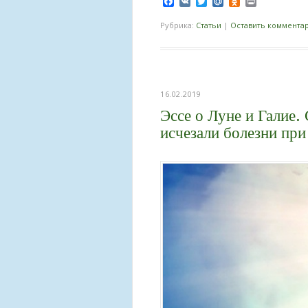
Facebook
VK
Twitter
Mail.Ru
Odnoklassnik
Print
Рубрика:
Статьи
|
Оставить коммента
16.02.2019
Эссе о Луне и Галие.
исчезали болезни при