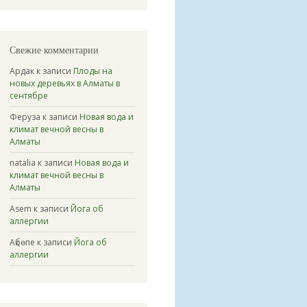
Свежие комментарии
Ардак
к записи
Плоды на
новых деревьях в Алматы в
сентябре
Феруза
к записи
Новая вода и
климат вечной весны в
Алматы
natalia
к записи
Новая вода и
климат вечной весны в
Алматы
Asem
к записи
Йога об
аллергии
Ақбөпе
к записи
Йога об
аллергии