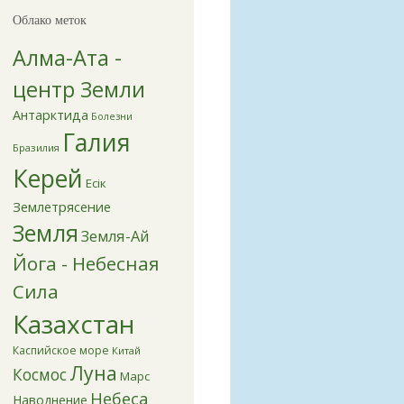
Облако меток
Алма-Ата -
центр Земли
Антарктида
Болезни
Галия
Бразилия
Керей
Есік
Землетрясение
Земля
Земля-Ай
Йога - Небесная
Сила
Казахстан
Каспийское море
Китай
Луна
Космос
Марс
Небеса
Наводнение