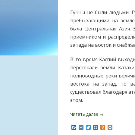
Гунны не были людьми. Г
пребывающими на земле
была Центральная Азия. 
приёмником и распредели
запада на восток и снабжа
В то время Каспий выходи
пересекали земли Казах
полноводные реки величи
востока на запад, то в
существовал благодаря ат
этом.
Читать далее
→
Facebook
VK
Twitter
Mail.Ru
Odnoklassnik
Print