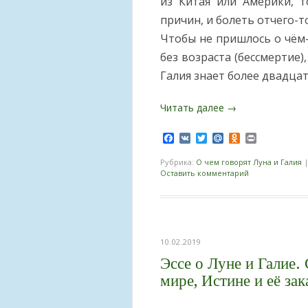
из Китая или Америки, 
причин, и болеть отчего-то
Чтобы не пришлось о чём-
без возраста (бессмертие)
Галия знает более двадцат
Читать далее
→
Facebook
VK
Twitter
Mail.Ru
Odnoklassnik
Print
Рубрика:
О чем говорят Луна и Галия
Оставить комментарий
10.02.2019
Эссе о Луне и Галие.
мире, Истине и её зак