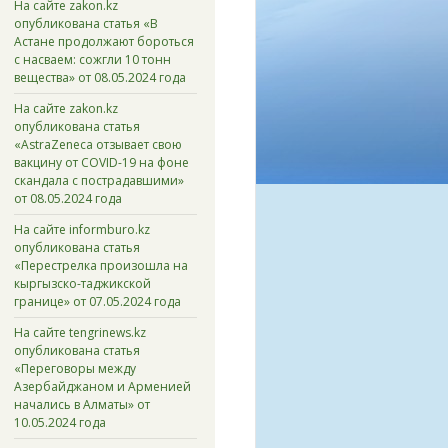
На сайте zakon.kz
опубликована статья «В
Астане продолжают бороться
с насваем: сожгли 10 тонн
вещества» от 08.05.2024 года
На сайте zakon.kz
опубликована статья
«AstraZeneca отзывает свою
вакцину от COVID-19 на фоне
скандала с пострадавшими»
от 08.05.2024 года
На сайте informburo.kz
опубликована статья
«Перестрелка произошла на
кыргызско-таджикской
границе» от 07.05.2024 года
На сайте tengrinews.kz
опубликована статья
«Переговоры между
Азербайджаном и Арменией
начались в Алматы» от
10.05.2024 года