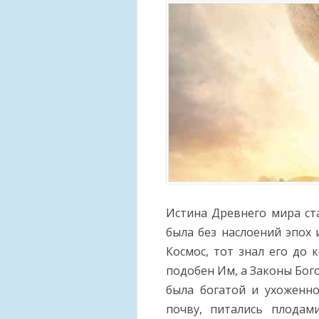
Истина Древнего мира ста
была без наслоений эпох 
Космос, тот знал его до 
подобен Им, а Законы Бог
была богатой и ухоженн
почву, питались плодам