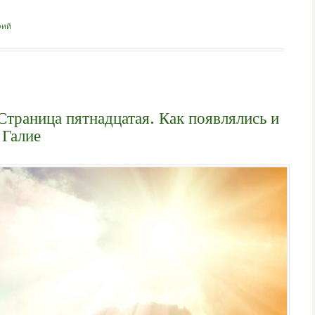
i
рий
 Страница пятнадцатая. Как появлялись и
 Галие