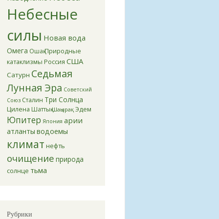
Небесные
силы
Новая вода
Омега
Природные
Ошақ
США
катаклизмы
Россия
Седьмая
Сатурн
Лунная Эра
Советский
Три Солнца
Сталин
Союз
Цилена
Эдем
Шаттық
Шаңырақ
Юпитер
арии
Япония
атланты
водоемы
климат
нефть
очищение
природа
тьма
солнце
Рубрики