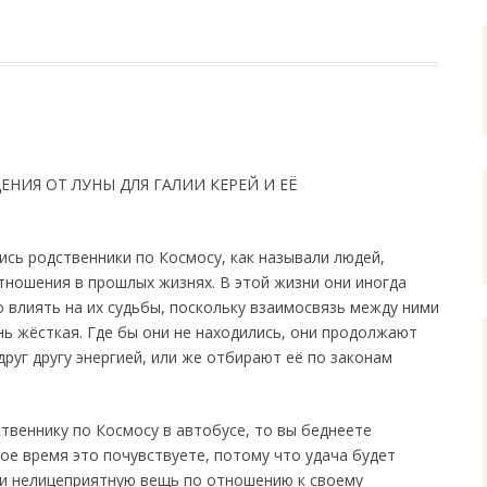
НИЯ ОТ ЛУНЫ ДЛЯ ГАЛИИ КЕРЕЙ И ЕЁ
ись родственники по Космосу, как называли людей,
ношения в прошлых жизнях. В этой жизни они иногда
 влиять на их судьбы, поскольку взаимосвязь между ними
нь жёсткая. Где бы они не находились, они продолжают
 друг другу энергией, или же отбирают её по законам
ственнику по Космосу в автобусе, то вы беднеете
рое время это почувствуете, потому что удача будет
али нелицеприятную вещь по отношению к своему