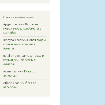
Свежие комментарии
Ардак
к записи
Плоды на
новых деревьях в Алматы в
сентябре
Феруза
к записи
Новая вода и
климат вечной весны в
Алматы
natalia
к записи
Новая вода и
климат вечной весны в
Алматы
Asem
к записи
Йога об
аллергии
Ақбөпе
к записи
Йога об
аллергии