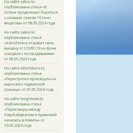
На сайте zakon.kz
опубликована статья «В
Астане продолжают бороться
с насваем: сожгли 10 тонн
вещества» от 08.05.2024 года
На сайте zakon.kz
опубликована статья
«AstraZeneca отзывает свою
вакцину от COVID-19 на фоне
скандала с пострадавшими»
от 08.05.2024 года
На сайте informburo.kz
опубликована статья
«Перестрелка произошла на
кыргызско-таджикской
границе» от 07.05.2024 года
На сайте tengrinews.kz
опубликована статья
«Переговоры между
Азербайджаном и Арменией
начались в Алматы» от
10.05.2024 года