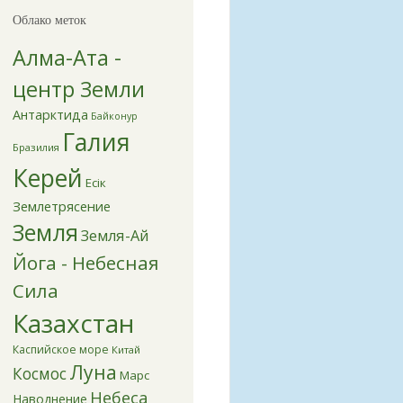
Облако меток
Алма-Ата -
центр Земли
Антарктида
Байконур
Галия
Бразилия
Керей
Есік
Землетрясение
Земля
Земля-Ай
Йога - Небесная
Сила
Казахстан
Каспийское море
Китай
Луна
Космос
Марс
Небеса
Наводнение