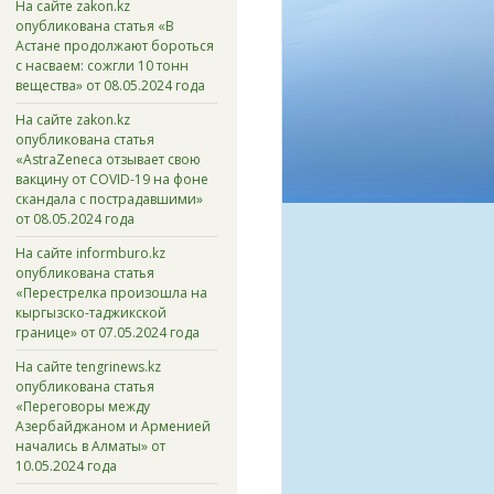
На сайте zakon.kz
опубликована статья «В
Астане продолжают бороться
с насваем: сожгли 10 тонн
вещества» от 08.05.2024 года
На сайте zakon.kz
опубликована статья
«AstraZeneca отзывает свою
вакцину от COVID-19 на фоне
скандала с пострадавшими»
от 08.05.2024 года
На сайте informburo.kz
опубликована статья
«Перестрелка произошла на
кыргызско-таджикской
границе» от 07.05.2024 года
На сайте tengrinews.kz
опубликована статья
«Переговоры между
Азербайджаном и Арменией
начались в Алматы» от
10.05.2024 года