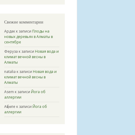
Свежие комментарии
Ардак
к записи
Плоды на
новых деревьях в Алматы в
сентябре
Феруза
к записи
Новая вода и
климат вечной весны в
Алматы
natalia
к записи
Новая вода и
климат вечной весны в
Алматы
Asem
к записи
Йога об
аллергии
Ақбөпе
к записи
Йога об
аллергии