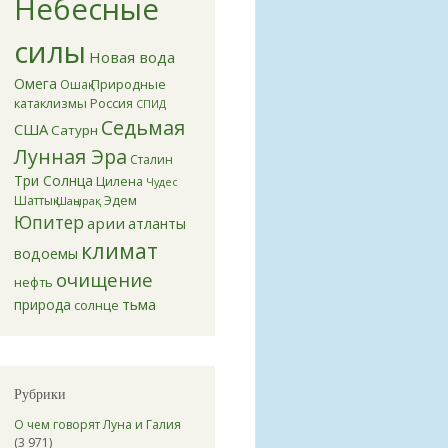
Небесные
силы
Новая вода
Омега
Природные
Ошақ
катаклизмы
Россия
СПИД
Седьмая
США
Сатурн
Лунная Эра
Сталин
Три Солнца
Цилена
Чудес
Эдем
Шаттық
Шаңырақ
Юпитер
арии
атланты
климат
водоемы
очищение
нефть
тьма
природа
солнце
Рубрики
О чем говорят Луна и Галия
(3 971)