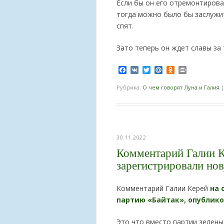
Если бы он его отремонтировал
тогда можно было бы заслужит
спят.
Зато теперь он ждет славы за 
Facebook
VK
Twitter
Mail.Ru
Odnoklassnik
Print
Рубрика:
О чем говорят Луна и Галия
30.11.2022
Комментарий Галии К
зарегистрировали но
Комментарий Галии Керей
на 
партию «Байтак», опубликов
Это что вместо партии зелены