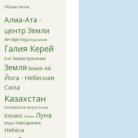
Облако меток
Алма-Ата -
центр Земли
Антарктида
Бразилия
Галия Керей
Землетрясение
Есік
Земля
Земля-Ай
Йога - Небесная
Сила
Казахстан
Каспийское море
Китай
Луна
Космос
Ленин
Наводнение
Марс
Небеса