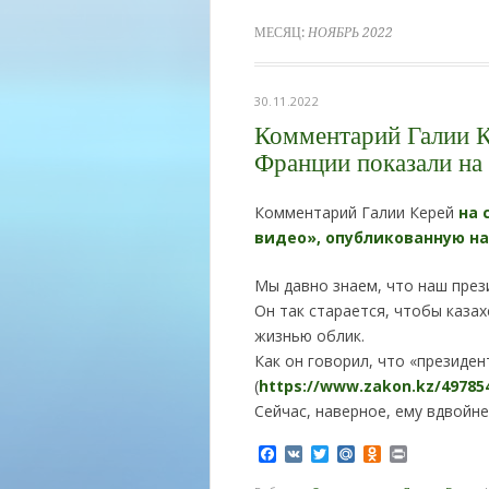
МЕСЯЦ:
НОЯБРЬ 2022
30.11.2022
Комментарий Галии К
Франции показали на
Комментарий Галии Керей
на 
видео», опубликованную на 
Мы давно знаем, что наш през
Он так старается, чтобы каза
жизнью облик.
Как он говорил, что «президе
(
https://www.zakon.kz/49785
Сейчас, наверное, ему вдвойн
Facebook
VK
Twitter
Mail.Ru
Odnoklassnik
Print