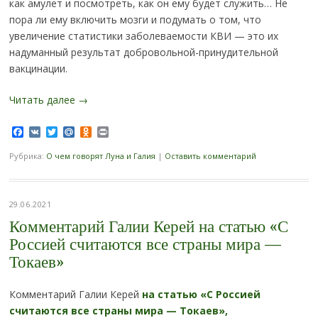
как амулет и посмотреть, как он ему будет служить… Не
пора ли ему включить мозги и подумать о том, что
увеличение статистики заболеваемости КВИ — это их
надуманный результат добровольной-принудительной
вакцинации.
Читать далее
→
Facebook
VK
Twitter
Mail.Ru
Odnoklassniki
Print
Рубрика:
О чем говорят Луна и Галия
|
Оставить комментарий
29.06.2021
Комментарий Галии Керей на статью «С
Россией считаются все страны мира —
Токаев»
Комментарий Галии Керей
на статью «С Россией
считаются все страны мира — Токаев»,