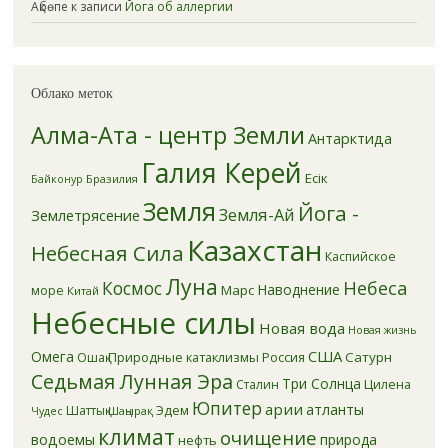
Ақбөпе
к записи
Йога об аллергии
Облако меток
Алма-Ата - центр Земли
Антарктида
Галия Керей
Есік
Бразилия
Байконур
Земля
Йога -
Земля-Ай
Землетрясение
Казахстан
Небесная Сила
Каспийское
Луна
Небеса
Космос
Наводнение
Марс
море
Китай
Небесные силы
Новая вода
Новая жизнь
США
Омега
Природные катаклизмы
Россия
Сатурн
Ошақ
Седьмая Лунная Эра
Три Солнца
Цилена
Сталин
Юпитер
арии
атланты
Эдем
Шаттық
Шаңырақ
Чудес
климат
очищение
водоемы
природа
нефть