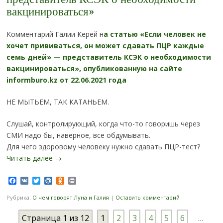
вакцинироваться»
Комментарий Галии Керей н
а статью «Если человек не
хочет прививаться, он может сдавать ПЦР каждые
семь дней» — представитель КСЭК о необходимости
вакцинироваться», опубликованную на сайте
informburo.kz от 22.06.2021 года
НЕ МЫТЬЕМ, ТАК КАТАНЬЕМ.
Слушай, контролирующий, когда что-то говоришь через
СМИ надо бы, наверное, все обдумывать.
Для чего здоровому человеку нужно сдавать ПЦР-тест?
Читать далее
→
Facebook
VK
Twitter
Mail.Ru
Odnoklassniki
Print
Рубрика:
О чем говорят Луна и Галия
|
Оставить комментарий
Страница 1 из 12
1
2
3
4
5
6
…