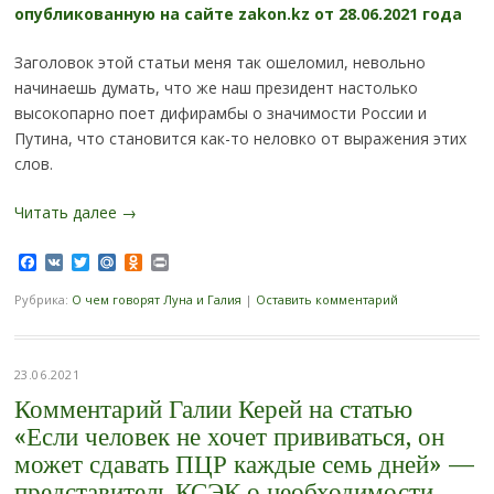
опубликованную на сайте zakon.kz от 28.06.2021 года
Заголовок этой статьи меня так ошеломил, невольно
начинаешь думать, что же наш президент настолько
высокопарно поет дифирамбы о значимости России и
Путина, что становится как-то неловко от выражения этих
слов.
Читать далее
→
Facebook
VK
Twitter
Mail.Ru
Odnoklassniki
Print
Рубрика:
О чем говорят Луна и Галия
|
Оставить комментарий
23.06.2021
Комментарий Галии Керей на статью
«Если человек не хочет прививаться, он
может сдавать ПЦР каждые семь дней» —
представитель КСЭК о необходимости