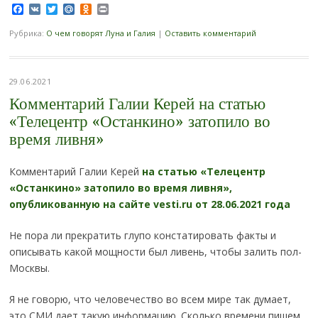
Facebook
VK
Twitter
Mail.Ru
Odnoklassniki
Print
Рубрика:
О чем говорят Луна и Галия
|
Оставить комментарий
29.06.2021
Комментарий Галии Керей на статью
«Телецентр «Останкино» затопило во
время ливня»
Комментарий Галии Керей
на статью «Телецентр
«Останкино» затопило во время ливня»,
опубликованную на сайте vesti.ru от 28.06.2021 года
Не пора ли прекратить глупо констатировать факты и
описывать какой мощности был ливень, чтобы залить пол-
Москвы.
Я не говорю, что человечество во всем мире так думает,
это СМИ дает такую информацию. Сколько времени пишем