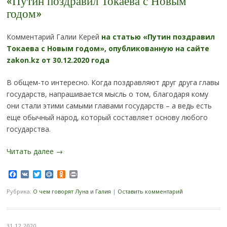
«Путин поздравил Токаева с Новым
годом»
Комментарий Галии Керей
на статью «Путин поздравил
Токаева с Новым годом», опубликованную на сайте
zakon.kz от 30.12.2020 года
В общем-то интересно. Когда поздравляют друг друга главы
государств, напрашивается мысль о том, благодаря кому
они стали этими самыми главами государств – а ведь есть
еще обычный народ, который составляет основу любого
государства.
Читать далее
→
Facebook
VK
Twitter
Mail.Ru
Odnoklassniki
Print
Рубрика:
О чем говорят Луна и Галия
|
Оставить комментарий
31.12.2020