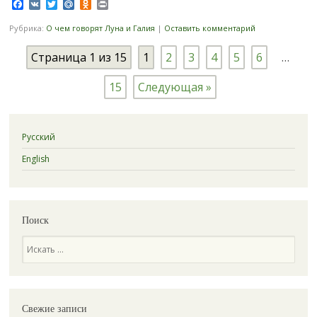
Facebook
VK
Twitter
Mail.Ru
Odnoklassniki
Print
Рубрика:
О чем говорят Луна и Галия
|
Оставить комментарий
Страница 1 из 15
1
2
3
4
5
6
…
15
Следующая »
Русский
English
Поиск
Поиск
Свежие записи