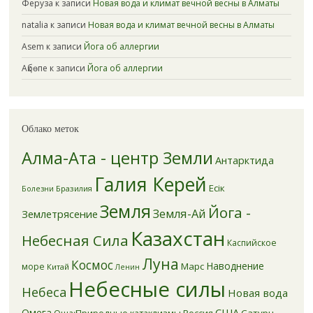
Феруза
к записи
Новая вода и климат вечной весны в Алматы
natalia
к записи
Новая вода и климат вечной весны в Алматы
Asem
к записи
Йога об аллергии
Ақбөпе
к записи
Йога об аллергии
Облако меток
Алма-Ата - центр Земли
Антарктида
Галия Керей
Есік
Бразилия
Болезни
Земля
Йога -
Земля-Ай
Землетрясение
Казахстан
Небесная Сила
Каспийское
Луна
Космос
Наводнение
Марс
море
Китай
Ленин
Небесные силы
Небеса
Новая вода
США
Омега
Природные катаклизмы
Россия
Сатурн