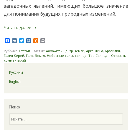
загадочных явлений, имеющих большое значение
для понимания будущих природных изменений.
Читать далее
→
Facebook
VK
Twitter
Mail.Ru
Odnoklassniki
Print
Рубрика:
Статьи
|
Метки:
Алма-Ата - центр Земли
,
Аргентина
,
Бразилия
,
Галия Керей
,
Гало
,
Земля
,
Небесные силы
,
солнце
,
Три Солнца
|
Оставить
комментарий
Русский
English
Поиск
Поиск