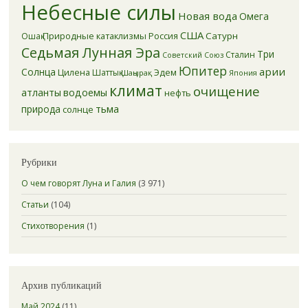
Небесные силы
Новая вода
Омега
США
Природные катаклизмы
Россия
Сатурн
Ошақ
Седьмая Лунная Эра
Три
Сталин
Советский Союз
Юпитер
арии
Солнца
Цилена
Эдем
Шаттық
Шаңырақ
Япония
климат
очищение
атланты
водоемы
нефть
тьма
природа
солнце
Рубрики
О чем говорят Луна и Галия
(3 971)
Статьи
(104)
Стихотворения
(1)
Архив публикаций
Май 2024
(11)