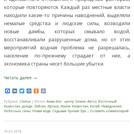
которые повторяются. Каждый раз местные власти
находили какие-то причины наводнений, выделяли
немалые средства и людские силы, возводили
новые дамбы, которых смывало водой,
восстанавливали разрушенные дома, но от этих
мероприятий водная проблема не разрешалась,
население по-прежнему страдает от нее, а
экономика страны несет большие убытки.
Читать далее
→
Facebook
VK
Twitter
Mail.Ru
Odnoklassniki
Print
Рубрика:
Статьи
|
Метки:
Алма-Ата - центр Земли
,
Аягоз
,
Восточный
Казахстан
,
дожди
,
Зайсан
,
Иртыш
,
Ишим
,
Казахстан
,
Китай
,
Наводнение
,
Небесные силы
,
Новая вода
,
Седьмая Лунная Эра
|
Оставить комментарий
19.03.2018