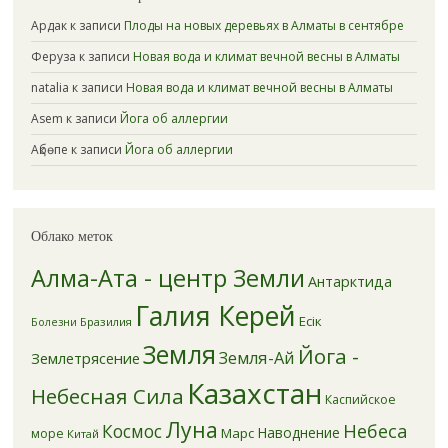
Ардак
к записи
Плоды на новых деревьях в Алматы в сентябре
Феруза
к записи
Новая вода и климат вечной весны в Алматы
natalia
к записи
Новая вода и климат вечной весны в Алматы
Asem
к записи
Йога об аллергии
Ақбөпе
к записи
Йога об аллергии
Облако меток
Алма-Ата - центр Земли
Антарктида
Галия Керей
Есік
Бразилия
Болезни
Земля
Йога -
Земля-Ай
Землетрясение
Казахстан
Небесная Сила
Каспийское
Луна
Небеса
Космос
Наводнение
Марс
море
Китай