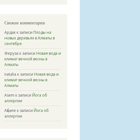
Свежие комментарии
Ардак
к записи
Плоды на
новых деревьях в Алматы в
сентябре
Феруза
к записи
Новая вода и
климат вечной весны в
Алматы
natalia
к записи
Новая вода и
климат вечной весны в
Алматы
Asem
к записи
Йога об
аллергии
Ақбөпе
к записи
Йога об
аллергии