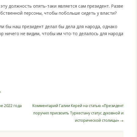
эту должность опять-таки является сам президент. Разве
собственной персоны, чтобы побольше сидеть у власти?
сли бы наш президент делал бы дела для народа, однако
ор ничего не видим, чтобы им что-то делалось для народа
i
я
.
е 2022 года
Комментарий Галии Керей на статью «Президент
поручил присвоить Туркестану статус духовной и
исторической столицы»
→