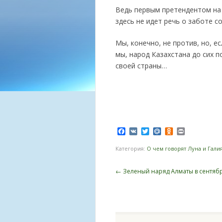
Ведь первым претендентом на 
здесь не идет речь о заботе 
Мы, конечно, не против, но, е
мы, народ Казахстана до сих п
своей страны…
Facebook
VK
Twitter
Mail.Ru
Odnoklassnik
Print
Категория:
О чем говорят Луна и Гали
Навигация записи
←
Зеленый наряд Алматы в сентябр