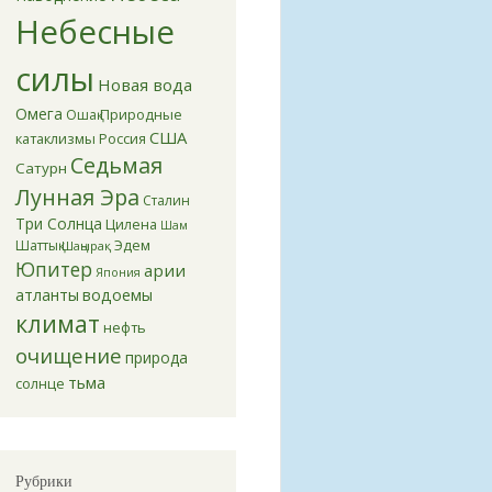
Небесные
силы
Новая вода
Омега
Природные
Ошақ
США
катаклизмы
Россия
Седьмая
Сатурн
Лунная Эра
Сталин
Три Солнца
Цилена
Шам
Эдем
Шаттық
Шаңырақ
Юпитер
арии
Япония
атланты
водоемы
климат
нефть
очищение
природа
тьма
солнце
Рубрики