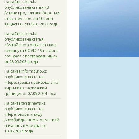
На сайте zakon.kz
опубликована статья «В
Астане продолжают бороться
с насваем: сожгли 10 тонн
вещества» от 08.05.2024 года
На сайте zakon.kz
опубликована статья
«AstraZeneca отзывает свою
вакцину от COVID-19 на фоне
скандала с пострадавшими»
от 08.05.2024 года
На сайте informburo.kz
опубликована статья
«Перестрелка произошла на
кыргызско-таджикской
границе» от 07.05.2024 года
На сайте tengrinews.kz
опубликована статья
«Переговоры между
Азербайджаном и Арменией
начались в Алматы» от
10.05.2024 года