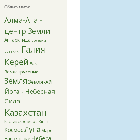
Облако меток
Алма-Ата -
центр Земли
Антарктида
Болезни
Галия
Бразилия
Керей
Есік
Землетрясение
Земля
Земля-Ай
Йога - Небесная
Сила
Казахстан
Каспийское море
Китай
Луна
Космос
Марс
Небеса
Наводнение