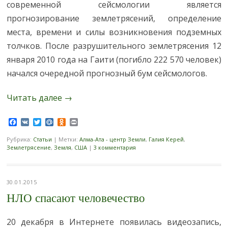
современной сейсмологии является
прогнозирование землетрясений, определение
места, времени и силы возникновения подземных
толчков. После разрушительного землетрясения 12
января 2010 года на Гаити (погибло 222 570 человек)
начался очередной прогнозный бум сейсмологов.
Читать далее
→
Facebook
VK
Twitter
Mail.Ru
Odnoklassniki
Print
Рубрика:
Статьи
|
Метки:
Алма-Ата - центр Земли
,
Галия Керей
,
Землетрясение
,
Земля
,
США
|
3 комментария
30.01.2015
НЛО спасают человечество
20 декабря в Интернете появилась видеозапись,