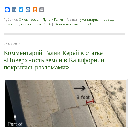
Facebook
VK
Twitter
Mail.Ru
Odnoklassniki
Print
Рубрика:
О чем говорят Луна и Галия
|
Метки:
гуманитарная помощь
,
Казахстан
,
коронавирус
,
США
|
Оставить комментарий
26.07.2019
Комментарий Галии Керей к статье
«Поверхность земли в Калифорнии
покрылась разломами»