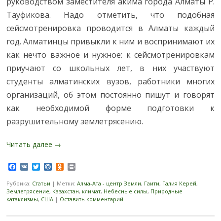
руководством заместителя акима города Алматы Р.
Тауфикова. Надо отметить, что подобная
сейсмотренировка проводится в Алматы каждый
год. Алматинцы привыкли к ним и воспринимают их
как нечто важное и нужное: к сейсмотренировкам
приучают со школьных лет, в них участвуют
студенты алматинских вузов, работники многих
организаций, об этом постоянно пишут и говорят
как необходимой форме подготовки к
разрушительному землетрясению.
Читать далее
→
Facebook
VK
Twitter
Mail.Ru
Odnoklassniki
Print
Рубрика:
Статьи
|
Метки:
Алма-Ата - центр Земли
,
Гаити
,
Галия Керей
,
Землетрясение
,
Казахстан
,
климат
,
Небесные силы
,
Природные
катаклизмы
,
США
|
Оставить комментарий