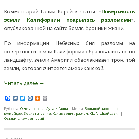
Комментарий Галии Керей к статье «
Поверхность
земли Калифорнии покрылась разломами
»,
опубликованной на сайте Земля. Хроники жизни.
По информации Небесных Сил разломы на
поверхности земли Калифорнии образовались не по
ландшафту, земли Америки обволакивает трон, той
земли, которая считается американской.
Читать далее
→
Facebook
VK
Twitter
Mail.Ru
Odnoklassniki
Print
Рубрика:
О чем говорят Луна и Галия
|
Метки:
Большой адронный
коллайдер
,
Землетрясение
,
Калифорния
,
разлом
,
США
,
Швейцария
|
Оставить комментарий