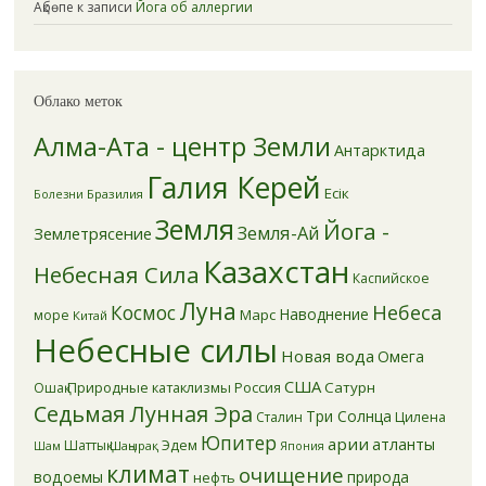
Ақбөпе
к записи
Йога об аллергии
Облако меток
Алма-Ата - центр Земли
Антарктида
Галия Керей
Есік
Бразилия
Болезни
Земля
Йога -
Земля-Ай
Землетрясение
Казахстан
Небесная Сила
Каспийское
Луна
Небеса
Космос
Наводнение
Марс
море
Китай
Небесные силы
Новая вода
Омега
США
Природные катаклизмы
Россия
Сатурн
Ошақ
Седьмая Лунная Эра
Три Солнца
Цилена
Сталин
Юпитер
арии
атланты
Эдем
Шаттық
Шаңырақ
Шам
Япония
климат
очищение
водоемы
природа
нефть