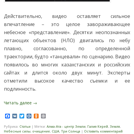
Действительно, видео оставляет сильное
впечатление – это целое завораживающее
небесное «представление». Десятки неопознанных
летающих объектов (НЛО) двигались по небу
плавно, согласованно, по определенной
траектории, будто «танцевали» по сценарию. Видео
появилось во многих казахстанских и российских
сайтах и длится около двух минут. Эксперты
отметили высокое качество съемки и ее
подлинность.
Читать далее
→
Facebook
VK
Twitter
Mail.Ru
Odnoklassniki
Print
Рубрика:
Статьи
|
Метки:
Алма-Ата - центр Земли
,
Галия Керей
,
Земля
,
Небесные силы
,
очищение
,
США
,
Три Солнца
|
Оставить комментарий