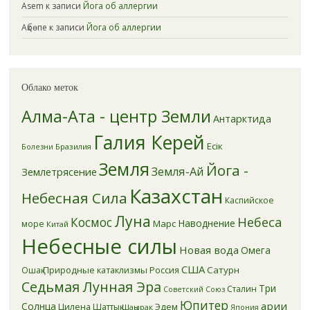
Asem
к записи
Йога об аллергии
Ақбөпе
к записи
Йога об аллергии
Облако меток
Алма-Ата - центр Земли
Антарктида
Галия Керей
Есік
Бразилия
Болезни
Земля
Йога -
Земля-Ай
Землетрясение
Казахстан
Небесная Сила
Каспийское
Луна
Небеса
Космос
Наводнение
Марс
море
Китай
Небесные силы
Новая вода
Омега
США
Природные катаклизмы
Россия
Сатурн
Ошақ
Седьмая Лунная Эра
Три
Сталин
Советский Союз
Юпитер
арии
Солнца
Цилена
Эдем
Шаттық
Шаңырақ
Япония