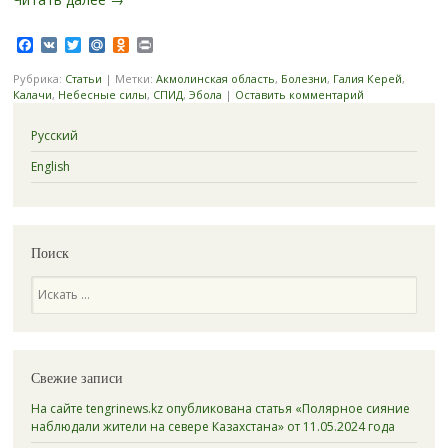
Facebook
VK
Twitter
Mail.Ru
Odnoklassniki
Print
Рубрика:
Статьи
|
Метки:
Акмолинская область
,
Болезни
,
Галия Керей
,
Калачи
,
Небесные силы
,
СПИД
,
Эбола
|
Оставить комментарий
Русский
English
Поиск
Поиск
Свежие записи
На сайте tengrinews.kz опубликована статья «Полярное сияние
наблюдали жители на севере Казахстана» от 11.05.2024 года