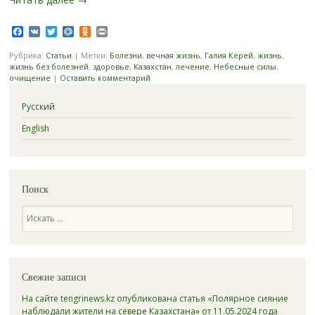
Facebook
VK
Twitter
Mail.Ru
Odnoklassniki
Print
Рубрика:
Статьи
|
Метки:
Болезни
,
вечная жизнь
,
Галия Керей
,
жизнь
,
жизнь без болезней
,
здоровье
,
Казахстан
,
лечение
,
Небесные силы
,
очищение
|
Оставить комментарий
Русский
English
Поиск
Поиск
Свежие записи
На сайте tengrinews.kz опубликована статья «Полярное сияние
наблюдали жители на севере Казахстана» от 11.05.2024 года