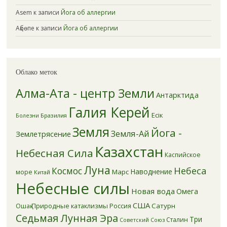
Asem
к записи
Йога об аллергии
Ақбөпе
к записи
Йога об аллергии
Облако меток
Алма-Ата - центр Земли
Антарктида
Галия Керей
Есік
Бразилия
Болезни
Земля
Йога -
Земля-Ай
Землетрясение
Казахстан
Небесная Сила
Каспийское
Луна
Небеса
Космос
Наводнение
Марс
море
Китай
Небесные силы
Новая вода
Омега
США
Природные катаклизмы
Россия
Сатурн
Ошақ
Седьмая Лунная Эра
Три
Сталин
Советский Союз