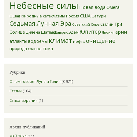
Небесные силы
Новая вода
Омега
США
Природные катаклизмы
Россия
Сатурн
Ошақ
Седьмая Лунная Эра
Три
Сталин
Советский Союз
Юпитер
арии
Солнца
Цилена
Эдем
Шаттық
Шаңырақ
Япония
климат
очищение
атланты
водоемы
нефть
тьма
природа
солнце
Рубрики
О чем говорят Луна и Галия
(3 971)
Статьи
(104)
Стихотворения
(1)
Архив публикаций
Май 2024
(11)