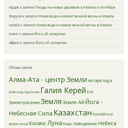
Ардак
к записи
Плоды на новых деревьях в Алматы в сентябре
Феруза
к записи
Новая вода и климат вечной весны в Алматы
natalia
к записи
Новая вода и климат вечной весны в Алматы
Asem
к записи
Йога об аллергии
Ақбөпе
к записи
Йога об аллергии
Облако меток
Алма-Ата - центр Земли
Антарктида
Галия Керей
Есік
Бразилия
Байконур
Земля
Йога -
Земля-Ай
Землетрясение
Казахстан
Небесная Сила
Каспийское
Луна
Небеса
Космос
Наводнение
Марс
море
Китай