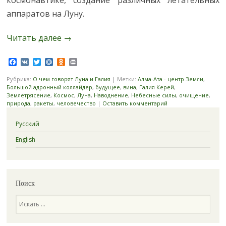
космонавтике, создание различных летательных
аппаратов на Луну.
Читать далее
→
Facebook
VK
Twitter
Mail.Ru
Odnoklassniki
Print
Рубрика:
О чем говорят Луна и Галия
|
Метки:
Алма-Ата - центр Земли
,
Большой адронный коллайдер
,
будущее
,
вина
,
Галия Керей
,
Землетрясение
,
Космос
,
Луна
,
Наводнение
,
Небесные силы
,
очищение
,
природа
,
ракеты
,
человечество
|
Оставить комментарий
Русский
English
Поиск
Поиск