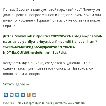
Почему Эрдоган везде сует свой паршивый нос? Почему он
должен решать вопрос финнов и шведов? Каким боком они
имеют отношение к Турции? Почему он не оставит в покое
Сирию?
(
https://www.mk.ru/politics/2022/05/23/erdogan-postavil-
nato-usloviya-dlya-prinyatiya-finlyandii-i-shvecii.html?
fbclid=IwAR0sPbgpG5nyljaVilYmZN79ficBs-
hJDT4ksQUfd68myde9rmm-hScePdk
).
Когда речь идет о Сирии, создается ощущения, что он
одним глазом приглядывается к соседям. Наверное, он
понял, о чем я говорю.
Читать далее
→
Facebook
VK
Twitter
Mail.Ru
Odnoklassniki
Print
Рубрика:
О чем говорят Луна и Галия
|
Оставить комментарий