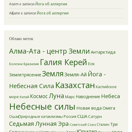
Asem
к записи
Йога об аллергии
Ақбөпе
к записи
Йога об аллергии
Облако меток
Алма-Ата - центр Земли
Антарктида
Галия Керей
Есік
Бразилия
Болезни
Земля
Йога -
Земля-Ай
Землетрясение
Казахстан
Небесная Сила
Каспийское
Луна
Небеса
Космос
Наводнение
Марс
море
Китай
Небесные силы
Новая вода
Омега
США
Природные катаклизмы
Россия
Сатурн
Ошақ
Седьмая Лунная Эра
Три
Сталин
Советский Союз
Юпитер
арии
Солнца
Цилена
Эдем