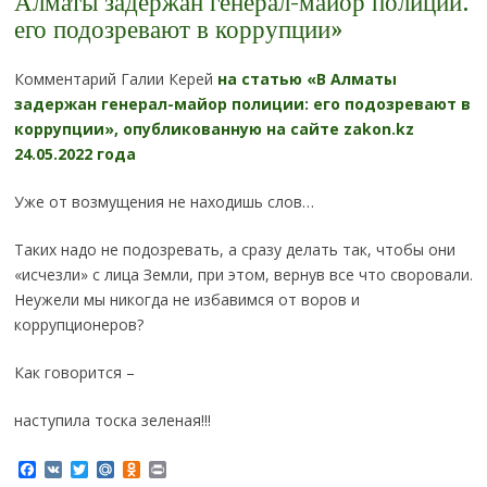
Алматы задержан генерал-майор полиции:
его подозревают в коррупции»
Комментарий Галии Керей
на статью «В Алматы
задержан генерал-майор полиции: его подозревают в
коррупции», опубликованную на сайте zakon.kz
24.05.2022 года
Уже от возмущения не находишь слов…
Таких надо не подозревать, а сразу делать так, чтобы они
«исчезли» с лица Земли, при этом, вернув все что своровали.
Неужели мы никогда не избавимся от воров и
коррупционеров?
Как говорится –
наступила тоска зеленая!!!
Facebook
VK
Twitter
Mail.Ru
Odnoklassniki
Print