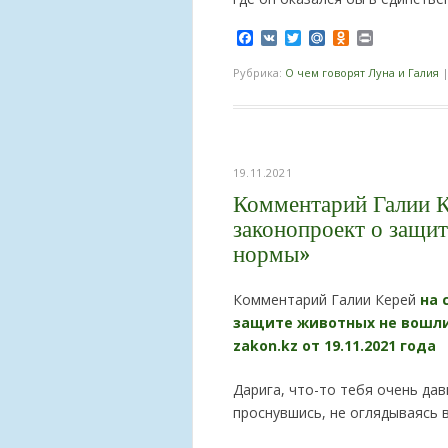
Facebook
VK
Twitter
Mail.Ru
Odnoklassnik
Print
Рубрика:
О чем говорят Луна и Галия
19.11.2021
Комментарий Галии К
законопроект о защи
нормы»
Комментарий Галии Керей
на 
защите животных не вошли
zakon.kz от 19.11.2021 года
Дарига, что-то тебя очень дав
проснувшись, не оглядываясь 