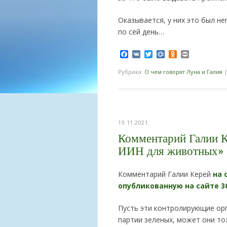
Оказывается, у них это был не
по сей день…
Facebook
VK
Twitter
Mail.Ru
Odnoklassnik
Print
Рубрика:
О чем говорят Луна и Галия
19.11.2021
Комментарий Галии Ке
ИИН для животных»
Комментарий Галии Керей
на 
опубликованную на сайте 365
Пусть эти контролирующие ор
партии зеленых, может они то