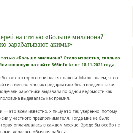
ерей на статью «Больше миллиона?
ько зарабатывают акимы»
статью «Больше миллиона? Стало известно, сколько
икованную на сайте 365info.kz от 18.11.2021 года
аботок с которого они платят налоги. Мы же знаем, что с
ой системы во многих предприятиях была введена такая
 получали работники выдавали по одной ведомости как
 половина выдавалась как премия.
и — это всем известно. Я пишу это так уверенно, потому
нсии у частного предпринимателя. Тогда мне не было
которая оплачивалась в каждом месяце. Вроде бы особо не
ьные, делалась обычная работа.