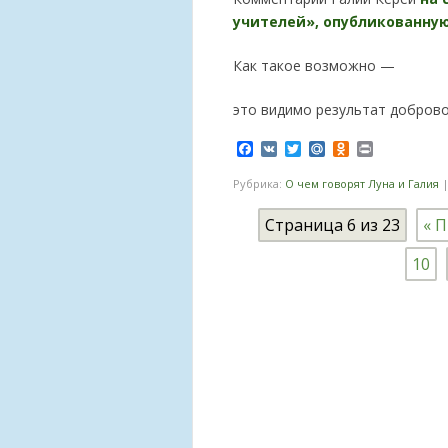
учителей», опубликованную н
Как такое возможно —
это видимо результат добров
Facebook
VK
Twitter
Mail.Ru
Odnoklassnik
Print
Рубрика:
О чем говорят Луна и Галия
Страница 6 из 23
« 
10