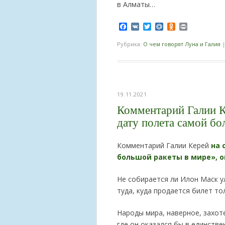
в Алматы…
Facebook
VK
Twitter
Mail.Ru
Odnoklassnik
Print
Рубрика:
О чем говорят Луна и Галия
19.11.2021
Комментарий Галии К
дату полета самой бо
Комментарий Галии Керей
на 
большой ракеты в мире», оп
Не собирается ли Илон Маск 
туда, куда продается билет то
Народы мира, наверное, захот
где он оказался бы в единств