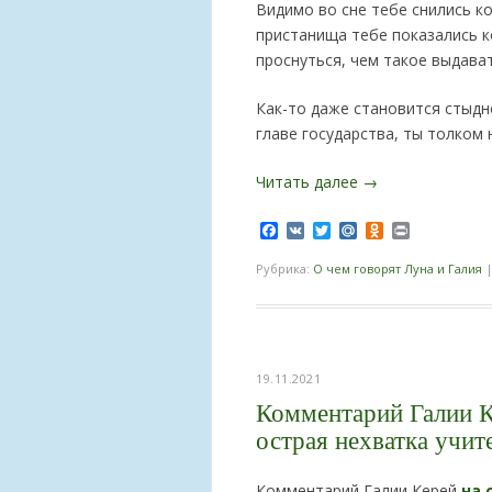
Видимо во сне тебе снились к
пристанища тебе показались 
проснуться, чем такое выдават
Как-то даже становится стыдно
главе государства, ты толком
Читать далее
→
Facebook
VK
Twitter
Mail.Ru
Odnoklassnik
Print
Рубрика:
О чем говорят Луна и Галия
19.11.2021
Комментарий Галии К
острая нехватка учит
Комментарий Галии Керей
на 