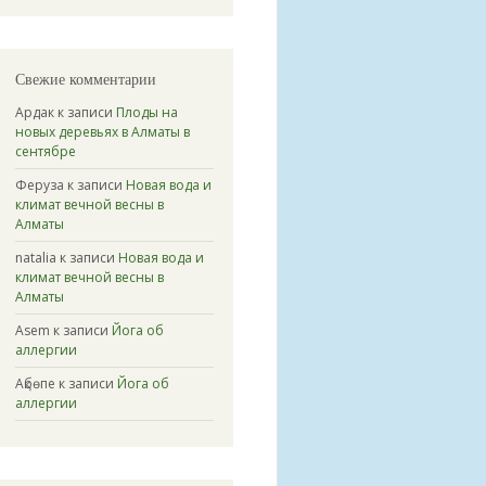
Свежие комментарии
Ардак
к записи
Плоды на
новых деревьях в Алматы в
сентябре
Феруза
к записи
Новая вода и
климат вечной весны в
Алматы
natalia
к записи
Новая вода и
климат вечной весны в
Алматы
Asem
к записи
Йога об
аллергии
Ақбөпе
к записи
Йога об
аллергии