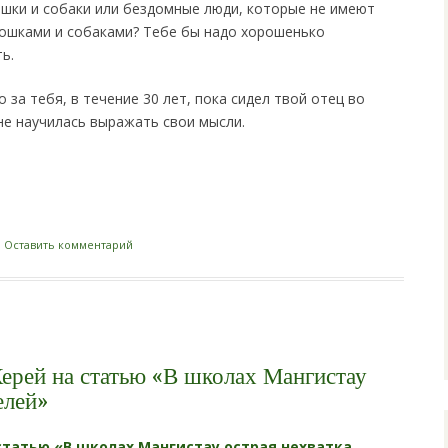
ошки и собаки или бездомные люди, которые не имеют
кошками и собаками? Тебе бы надо хорошенько
ь.
 за тебя, в течение 30 лет, пока сидел твой отец во
 не научилась выражать свои мысли.
i
|
Оставить комментарий
ерей на статью «В школах Мангистау
елей»
статью «В школах Мангистау острая нехватка