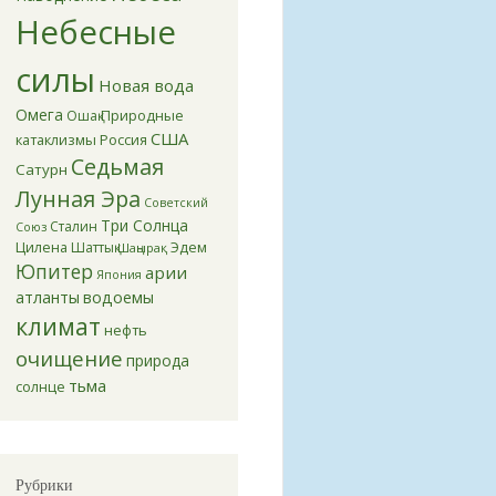
Небесные
силы
Новая вода
Омега
Природные
Ошақ
США
катаклизмы
Россия
Седьмая
Сатурн
Лунная Эра
Советский
Три Солнца
Сталин
Союз
Цилена
Эдем
Шаттық
Шаңырақ
Юпитер
арии
Япония
атланты
водоемы
климат
нефть
очищение
природа
тьма
солнце
Рубрики