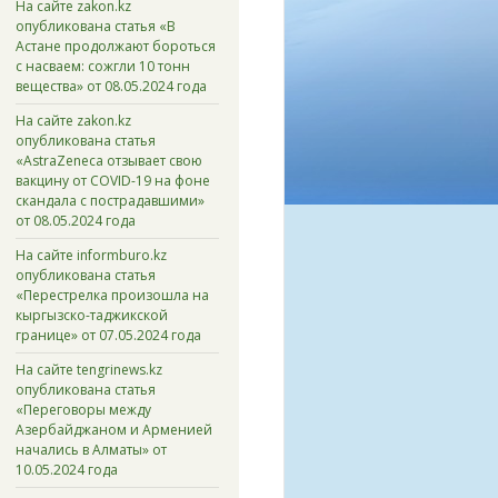
На сайте zakon.kz
опубликована статья «В
Астане продолжают бороться
с насваем: сожгли 10 тонн
вещества» от 08.05.2024 года
На сайте zakon.kz
опубликована статья
«AstraZeneca отзывает свою
вакцину от COVID-19 на фоне
скандала с пострадавшими»
от 08.05.2024 года
На сайте informburo.kz
опубликована статья
«Перестрелка произошла на
кыргызско-таджикской
границе» от 07.05.2024 года
На сайте tengrinews.kz
опубликована статья
«Переговоры между
Азербайджаном и Арменией
начались в Алматы» от
10.05.2024 года