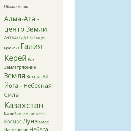
Облако меток
Алма-Ата -
центр Земли
Антарктида
Байконур
Галия
Бразилия
Керей
Есік
Землетрясение
Земля
Земля-Ай
Йога - Небесная
Сила
Казахстан
Каспийское море
Китай
Луна
Космос
Марс
Небеса
Наводнение